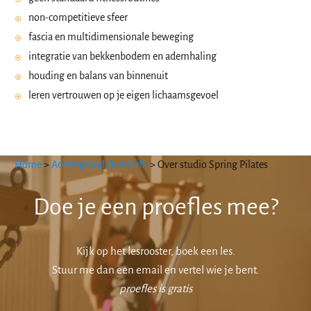
non-competitieve sfeer
fascia en multidimensionale beweging
integratie van bekkenbodem en ademhaling
houding en balans van binnenuit
leren vertrouwen op je eigen lichaamsgevoel
Home
>
Achtergrond Overzicht
>
Over studio Spring Pilates
Doe je ee
n proefles mee?
Kijk op het lesrooster, boek een les.
Stuur me dan een email en vertel wie je bent.
proefles is gratis